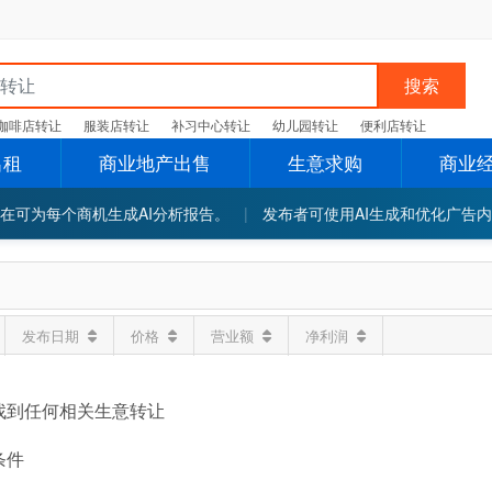
搜索
咖啡店转让
服装店转让
补习中心转让
幼儿园转让
便利店转让
出租
商业地产出售
生意求购
商业
在可为每个商机生成AI分析报告。
|
发布者可使用AI生成和优化广告
发布日期
价格
营业额
净利润
找到任何相关生意转让
条件