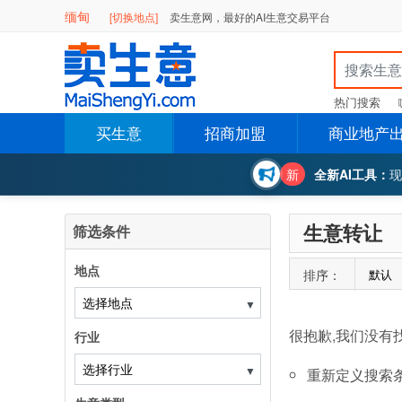
缅甸
[切换地点]
卖生意网，最好的AI生意交易平台
热门搜索
买生意
招商加盟
商业地产
新
全新AI工具：
现
生意转让
筛选条件
地点
排序：
默认
▼
很抱歉,我们没有
行业
▼
重新定义搜索